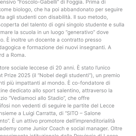
ensivo “Foscolo-Gabelli” di Foggia. Prima di
 come biologo, che ha poi abbandonato per seguire
ta agli studenti con disabilità. Il suo metodo,
operta del talento di ogni singolo studente e sulla
rmare la scuola in un luogo “generativo” dove
to. È inoltre un docente a contratto presso
pedagogica e formazione dei nuovi insegnanti. A
ard a Roma.
e sociale leccese di 20 anni. È stato l’unico
t Prize 2025 (il “Nobel degli studenti”), un premio
nti più impattanti al mondo. È co-fondatore di
ine dedicato allo sport salentino, attraverso la
izio “Vediamoci allo Stadio”, che offre
ifosi non vedenti di seguire le partite del Lecce
nsieme a Luigi Carratta, di “SITO – Salone
to”. È un attivo promotore dell’imprenditorialità
Academy come Junior Coach e social manager. Oltre