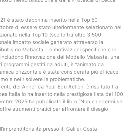
onoscimento istituzionale dalla Provincia di Lecce
21 è stato dapprima inserito nella Top 50
ttobre di essere stato ulteriormente selezionato nel
zionato nella Top 10 (scelto tra oltre 3.500
onale impatto sociale generato attraverso la
ibullismo Mabasta. Le motivazioni specifiche che
e, includono l’innovazione del Modello Mabasta, una
i programmi gestiti da adulti, è “animato da
namica orizzontale è stata considerata più efficace
ismo e nel risolvere le problematiche.
nte dell’Anno” da Your Edu Action, è risultato tra
s Italia lo ha inserito nella prestigiosa lista dei 100
tembre 2025 ha pubblicato il libro “Non chiedermi se
ffre strumenti pratici per affrontare il disagio
imprenditorialità presso il “Galilei-Costa-