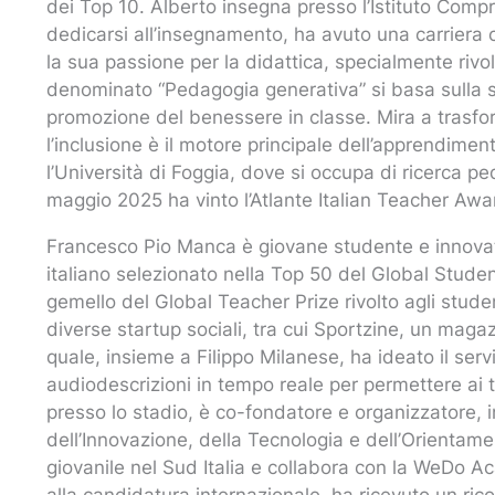
dei Top 10. Alberto insegna presso l’Istituto Compr
dedicarsi all’insegnamento, ha avuto una carriera
la sua passione per la didattica, specialmente rivol
denominato “Pedagogia generativa” si basa sulla sc
promozione del benessere in classe. Mira a trasfo
l’inclusione è il motore principale dell’apprendimen
l’Università di Foggia, dove si occupa di ricerca 
maggio 2025 ha vinto l’Atlante Italian Teacher Aw
Francesco Pio Manca è giovane studente e innovator
italiano selezionato nella Top 50 del Global Studen
gemello del Global Teacher Prize rivolto agli stude
diverse startup sociali, tra cui Sportzine, un magaz
quale, insieme a Filippo Milanese, ha ideato il serv
audiodescrizioni in tempo reale per permettere ai t
presso lo stadio, è co-fondatore e organizzatore, i
dell’Innovazione, della Tecnologia e dell’Orientamen
giovanile nel Sud Italia e collabora con la WeDo 