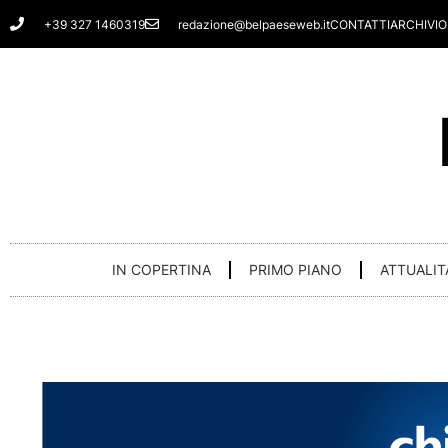
Vai
+39 327 1460319
redazione@belpaeseweb.it
CONTATTI
ARCHIVIO
al
contenuto
IN COPERTINA
PRIMO PIANO
ATTUALIT