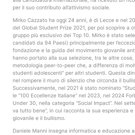
alla candidatura internazionale, ha ricevuto un ric
per il suo contributo all’attivismo sociale.
Mirko Cazzato ha oggi 24 anni, è di Lecce e nel 20
del Global Student Prize 2021, per poi scoprire a o
gruppo più esclusivo dei Top 10. Mirko è stato sele
candidati da 94 Paesi) principalmente per l’eccezi
fondazione e la guida del movimento giovanile ant
hanno portato alla sua selezione, tra le altre cos
metodologia peer-to-peer che, a differenza di molt
studenti adolescenti” per altri studenti. Questa di
nel rompere il muro di silenzio che circonda il bull
Successivamente, nel 2021 è stato nominato “Stude
le “100 Eccellenze Italiane” nel 2023, nel 2024 Forbe
Under 30, nella categoria “Social Impact”. Nel set
va tutto bene”, in cui racconta la sua esperienza e o
giovanile e il bullismo.
Daniele Manni insegna informatica e educazione all’