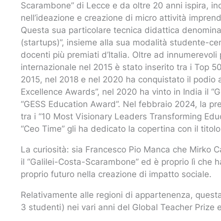
Scarambone” di Lecce e da oltre 20 anni ispira, in
nell’ideazione e creazione di micro attività imprend
Questa sua particolare tecnica didattica denomina
(startups)”, insieme alla sua modalità studente-cent
docenti più premiati d’Italia. Oltre ad innumerevoli 
internazionale nel 2015 è stato inserito tra i Top 
2015, nel 2018 e nel 2020 ha conquistato il podio 
Excellence Awards”, nel 2020 ha vinto in India il “
“GESS Education Award”. Nel febbraio 2024, la pres
tra i “10 Most Visionary Leaders Transforming Educa
“Ceo Time” gli ha dedicato la copertina con il tito
La curiosità: sia Francesco Pio Manca che Mirko C
il “Galilei-Costa-Scarambone” ed è proprio lì che ha
proprio futuro nella creazione di impatto sociale.
Relativamente alle regioni di appartenenza, questa la
3 studenti) nei vari anni del Global Teacher Prize 