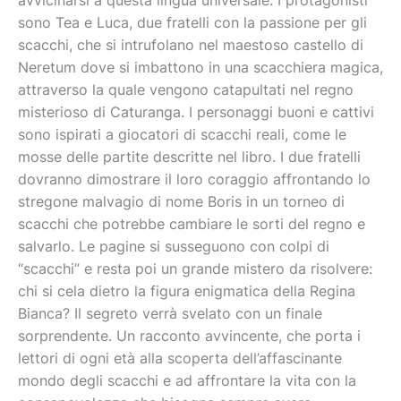
avvicinarsi a questa lingua universale. I protagonisti
sono Tea e Luca, due fratelli con la passione per gli
scacchi, che si intrufolano nel maestoso castello di
Neretum dove si imbattono in una scacchiera magica,
attraverso la quale vengono catapultati nel regno
misterioso di Caturanga. I personaggi buoni e cattivi
sono ispirati a giocatori di scacchi reali, come le
mosse delle partite descritte nel libro. I due fratelli
dovranno dimostrare il loro coraggio affrontando lo
stregone malvagio di nome Boris in un torneo di
scacchi che potrebbe cambiare le sorti del regno e
salvarlo. Le pagine si susseguono con colpi di
“scacchi” e resta poi un grande mistero da risolvere:
chi si cela dietro la figura enigmatica della Regina
Bianca? Il segreto verrà svelato con un finale
sorprendente. Un racconto avvincente, che porta i
lettori di ogni età alla scoperta dell’affascinante
mondo degli scacchi e ad affrontare la vita con la