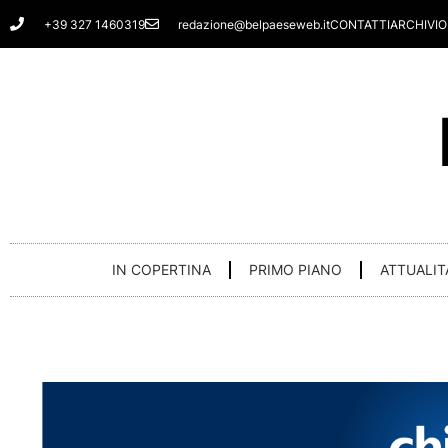
Vai
+39 327 1460319
redazione@belpaeseweb.it
CONTATTI
ARCHIVIO
al
contenuto
IN COPERTINA
PRIMO PIANO
ATTUALIT