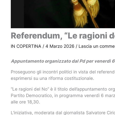
Referendum, “Le ragioni d
IN COPERTINA
/
4 Marzo 2026
/
Lascia un comme
Appuntamento organizzato dal Pd per venerdì 6 m
Proseguono gli incontri politici in vista del refere
esprimersi su una riforma costituzionale.
“Le ragioni del No” è il titolo dell’appuntamento or
Partito Democratico, in programma venerdì 6 marzo 
alle ore 18,30.
L’iniziativa, moderata dal giornalista Salvatore Cir