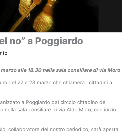
el no” a Poggiardo
nto
arzo alle 18.30 nella sala consiliare di via Moro
ndum del 22 e 23 marzo che chiamerà i cittadini a
ganizzato a Poggiardo dal circolo cittadino del
nella sala consiliare di via Aldo Moro, con inizio
iolo, collaboratore del nostro periodico, sarà aperta