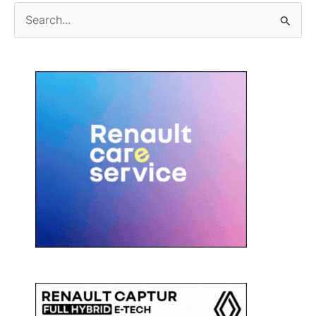
C
e
r
c
a
: