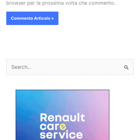
browser per la prossima volta che commento.
C
e
r
c
a
: