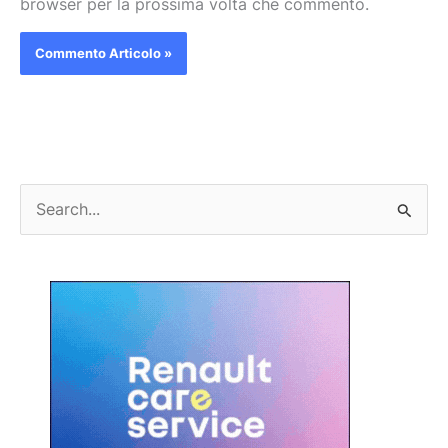
browser per la prossima volta che commento.
C
e
r
c
a
: