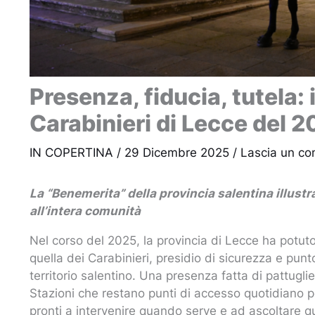
Presenza, fiducia, tutela: 
Carabinieri di Lecce del 
IN COPERTINA
/
29 Dicembre 2025
/
Lascia un c
La “Benemerita” della provincia salentina illustr
all’intera comunità
Nel corso del 2025, la provincia di Lecce ha potu
quella dei Carabinieri, presidio di sicurezza e punto
territorio salentino. Una presenza fatta di pattuglie
Stazioni che restano punti di accesso quotidiano pe
pronti a intervenire quando serve e ad ascoltare 