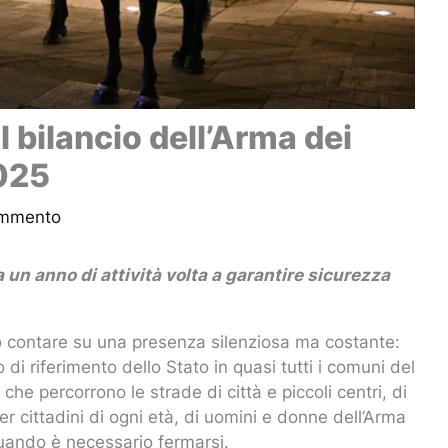
il bilancio dell’Arma dei
2025
ommento
a un anno di attività volta a garantire sicurezza
to contare su una presenza silenziosa ma costante:
 di riferimento dello Stato in quasi tutti i comuni del
 che percorrono le strade di città e piccoli centri, di
r cittadini di ogni età, di uomini e donne dell’Arma
quando è necessario fermarsi.