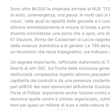
Sono oltre 86.000 le chiamate arrivate al NUE “112”
di aiuto, un’emergenza, una paura. In molti casi si 
rosso”, nelle quali la rapidità delle gazzelle e il 
attivare immediatamente le misure di tutela a prote
diventa concretezza: una porta che si apre, una di
61 Stazioni, l’Arma dei Carabinieri di Lecce rappr
della violenza domestica e di genere. Le 798 denu
un fenomeno che resta impegnativo, ma indicano an
Un segnale importante, rafforzato dall’arresto di 7
libertà di altri 582. Sul fronte della sicurezza gene
delittuosità complessiva rispetto all’anno precede
capillarità dei controlli e da una presenza costante
pari all’83% dei reati denunciati all’Autorità Giudizi
Forze di Polizia. Importante anche l’azione contro 
denunce quella contro il crimine organizzato, culmina
beni per quasi un milione di euro e nella cattura di 