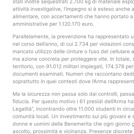
stati inoltre sequestrati 2.700 kg di materiale esp
attività investigative, l’impegno si è esteso anche a
alimentare, con accertamenti che hanno portato a 
amministrative per 1.120.170 euro.
Parallelamente, la prevenzione ha rappresentato un
nel corso dell’anno, di cui 2.734 per violazioni cons
mancato utilizzo delle cinture o l’uso del cellulare
ma azione concreta per proteggere vite. In totale, s
territorio, con 91.012 militari impiegati, 174.378 pe
documenti esaminati. Numeri che raccontano dediz
soprattutto in quei contesti dove l’Arma rappresenta
Ma la sicurezza non passa solo dai controlli, passa
fiducia. Per questo motivo i 61 presìdi dell’Arma 
Legalità”, incontrando oltre 11.000 studenti in cir
comunità locali. Un investimento sui più giovani e sul
donne e uomini della Benemerita che ogni giorno g
ascolto, prossimità e vicinanza. Presenze discrete 