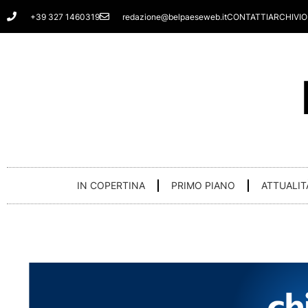
Vai
+39 327 1460319
redazione@belpaeseweb.it
CONTATTI
ARCHIVIO
al
contenuto
IN COPERTINA
PRIMO PIANO
ATTUALIT