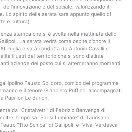
a, dell’innovazione e del sociale, valorizzando il
se. Lo spirito della serata sarà appunto quello di
rte e cultura).
renza stampa che si è svolta nella mattinata dello
allipoli. La serata vedrà come ospite d’onore il
I Puglia e sarà condotta da Antonio Cavalli e
tà illustri del territorio che si sono distinte
tanti aziende del posto cui si alterneranno momenti
il gallipolino Fausto Solidoro, comico del programma
 Alemanno e il tenore Gianpiero Ruffino, accompagnati
a Papillon Le Burlon.
nte da “Cristalvetri” di Fabrizio Benvenga di
Inoltre, l’impresa “Parisi Luminare” di Taurisano,
 Teatro “Tito Schipa” di Gallipoli e “Vivai Verdesca”