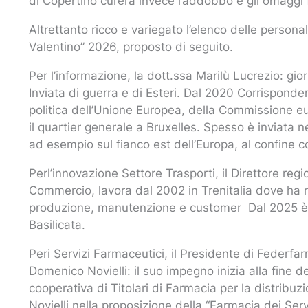
di Copertino curerà invece l’addobbo e gli omaggi f
Altrettanto ricco e variegato l’elenco delle persona
Valentino” 2026, proposto di seguito.
Per l’informazione, la dott.ssa Marilù Lucrezio: gio
Inviata di guerra e di Esteri. Dal 2020 Corrispond
politica dell’Unione Europea, della Commissione 
il quartier generale a Bruxelles. Spesso è inviata n
ad esempio sul fianco est dell’Europa, al confine c
Perl’innovazione Settore Trasporti, il Direttore re
Commercio, lavora dal 2002 in Trenitalia dove ha r
produzione, manutenzione e customer Dal 2025 è Di
Basilicata.
Peri Servizi Farmaceutici, il Presidente di Federfa
Domenico Novielli: il suo impegno inizia alla fine 
cooperativa di Titolari di Farmacia per la distribuzi
Novielli nella proposizione della “Farmacia dei Serv