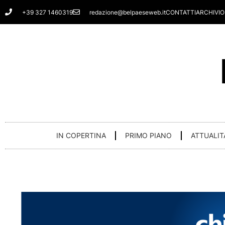
Vai
+39 327 1460319
redazione@belpaeseweb.it
CONTATTI
ARCHIVIO
al
contenuto
IN COPERTINA
PRIMO PIANO
ATTUALIT