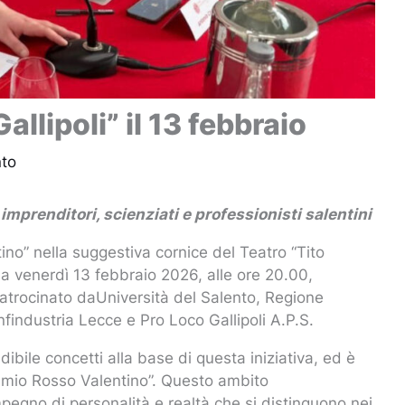
llipoli” il 13 febbraio
to
mprenditori, scienziati e professionisti salentini
ino” nella suggestiva cornice del Teatro “Tito
a venerdì 13 febbraio 2026, alle ore 20.00,
patrocinato daUniversità del Salento, Regione
nfindustria Lecce e Pro Loco Gallipoli A.P.S.
indibile concetti alla base di questa iniziativa, ed è
remio Rosso Valentino”. Questo ambito
impegno di personalità e realtà che si distinguono nei