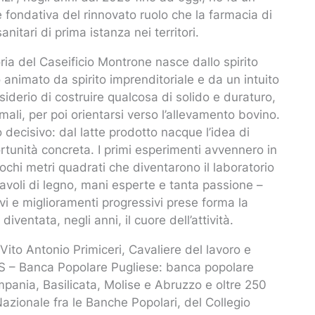
 fondativa del rinnovato ruolo che la farmacia di
itari di prima istanza nei territori.
oria del Caseificio Montrone nasce dallo spirito
animato da spirito imprenditoriale e da un intuito
iderio di costruire qualcosa di solido e duraturo,
mali, per poi orientarsi verso l’allevamento bovino.
decisivo: dal latte prodotto nacque l’idea di
tunità concreta. I primi esperimenti avvennero in
ochi metri quadrati che diventarono il laboratorio
avoli di legno, mani esperte e tanta passione –
tivi e miglioramenti progressivi prese forma la
ventata, negli anni, il cuore dell’attività.
e Vito Antonio Primiceri, Cavaliere del lavoro e
TS – Banca Popolare Pugliese: banca popolare
Campania, Basilicata, Molise e Abruzzo e oltre 250
 Nazionale fra le Banche Popolari, del Collegio