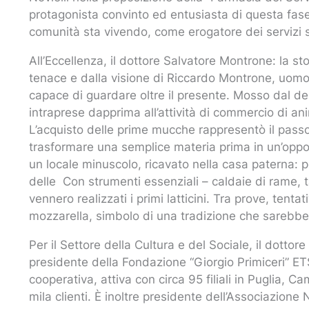
protagonista convinto ed entusiasta di questa fase
comunità sta vivendo, come erogatore dei servizi san
All’Eccellenza, il dottore Salvatore Montrone: la st
tenace e dalla visione di Riccardo Montrone, uomo 
capace di guardare oltre il presente. Mosso dal des
intraprese dapprima all’attività di commercio di ani
L’acquisto delle prime mucche rappresentò il passo 
trasformare una semplice materia prima in un’oppor
un locale minuscolo, ricavato nella casa paterna: p
delle Con strumenti essenziali – caldaie di rame, t
vennero realizzati i primi latticini. Tra prove, tenta
mozzarella, simbolo di una tradizione che sarebbe di
Per il Settore della Cultura e del Sociale, il dottor
presidente della Fondazione “Giorgio Primiceri” E
cooperativa, attiva con circa 95 filiali in Puglia, 
mila clienti. È inoltre presidente dell’Associazione