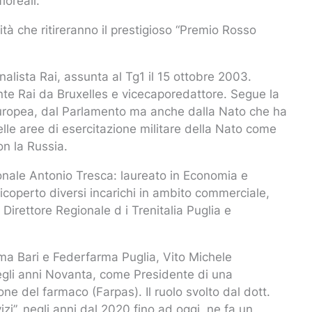
loreali.
lità che ritireranno il prestigioso “Premio Rosso
rnalista Rai, assunta al Tg1 il 15 ottobre 2003.
ente Rai da Bruxelles e vicecaporedattore. Segue la
europea, dal Parlamento ma anche dalla Nato che ha
elle aree di esercitazione militare della Nato come
on la Russia.
gionale Antonio Tresca: laureato in Economia e
icoperto diversi incarichi in ambito commerciale,
rettore Regionale d i Trenitalia Puglia e
rma Bari e Federfarma Puglia, Vito Michele
degli anni Novanta, come Presidente di una
one del farmaco (Farpas). Il ruolo svolto dal dott.
izi”, negli anni dal 2020 fino ad oggi, ne fa un