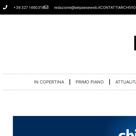
Vai
+39 327 1460319
redazione@belpaeseweb.it
CONTATTI
ARCHIVIO
al
contenuto
IN COPERTINA
PRIMO PIANO
ATTUALIT