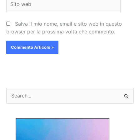
web
Salva il mio nome, email e sito web in questo
browser per la prossima volta che commento.
C
e
r
c
a