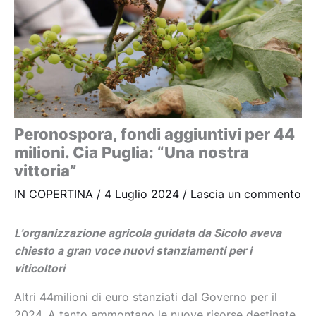
Peronospora, fondi aggiuntivi per 44
milioni. Cia Puglia: “Una nostra
vittoria”
IN COPERTINA
/
4 Luglio 2024
/
Lascia un commento
L’organizzazione agricola guidata da Sicolo aveva
chiesto a gran voce nuovi stanziamenti per i
viticoltori
Altri 44milioni di euro stanziati dal Governo per il
2024. A tanto ammontano le nuove risorse destinate