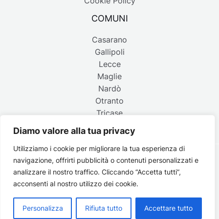
Cookie Policy
COMUNI
Casarano
Gallipoli
Lecce
Maglie
Nardò
Otranto
Tricase
Diamo valore alla tua privacy
Utilizziamo i cookie per migliorare la tua esperienza di
navigazione, offrirti pubblicità o contenuti personalizzati e
Copyright © 2026 Belpaese | Periodico d'informazione del
analizzare il nostro traffico. Cliccando “Accetta tutti”,
Salento - P.IVA 4637850753 - Testata registrata il 18 gennaio
acconsenti al nostro utilizzo dei cookie.
2002 al n. 778 del registro della Stampa del Tribunale di
Lecce | Credits:
Strategie digitali
Personalizza
Rifiuta tutto
Accettare tutto