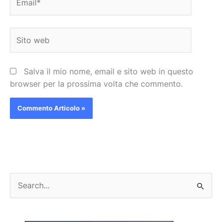
Sito
web
Salva il mio nome, email e sito web in questo
browser per la prossima volta che commento.
C
e
r