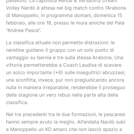
pallavolo. La capolista Rental & Versatility Dream
Volley Nardò è attesa nel big match contro l’Arabona
di Manoppello, in programma domani, domenica 15
febbraio, alle ore 18, presso le mura amiche del Pala
“Andrea Pasca”.
La classifica attuale non permette distrazioni: le
neretine guidano il gruppo con un solo punto di
vantaggio su Isernia e tre sulla stessa Arabona. Una
vittoria permetterebbe a Coach Laudisa di scavare
un solco importante (+6) sulle inseguitrici abruzzesi;
una sconfitta, invece, pur non pregiudicando ancora
nulla in maniera irreparabile, renderebbe il prosieguo
della stagione un vero rebus nella parte alta della
classifica.
Nei tre precedenti tra le due formazioni, le pescaresi
hanno sempre avuto la meglio. All’andata Nardò subì
a Manoppello un KO amaro che non lasciò spazio a