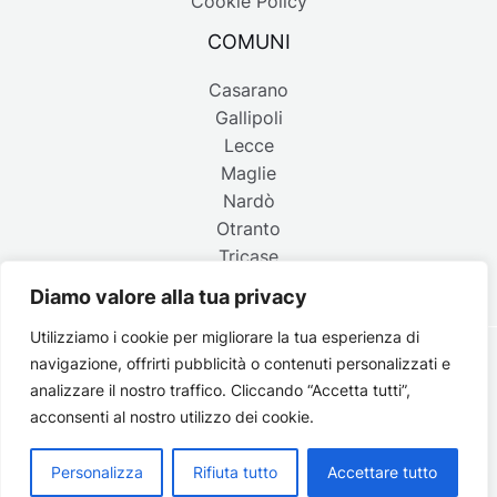
Cookie Policy
COMUNI
Casarano
Gallipoli
Lecce
Maglie
Nardò
Otranto
Tricase
Diamo valore alla tua privacy
Utilizziamo i cookie per migliorare la tua esperienza di
navigazione, offrirti pubblicità o contenuti personalizzati e
Copyright © 2026 Belpaese | Periodico d'informazione del
analizzare il nostro traffico. Cliccando “Accetta tutti”,
Salento - P.IVA 4637850753 - Testata registrata il 18 gennaio
acconsenti al nostro utilizzo dei cookie.
2002 al n. 778 del registro della Stampa del Tribunale di
Lecce | Credits:
Strategie digitali
Personalizza
Rifiuta tutto
Accettare tutto