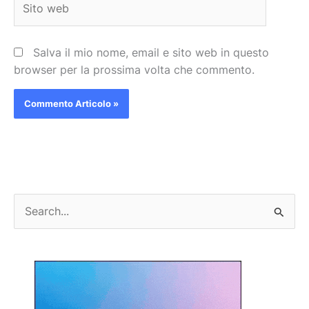
web
Salva il mio nome, email e sito web in questo
browser per la prossima volta che commento.
C
e
r
c
a