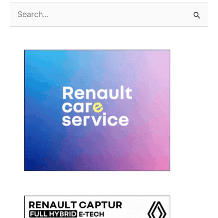
C
e
r
c
a
: