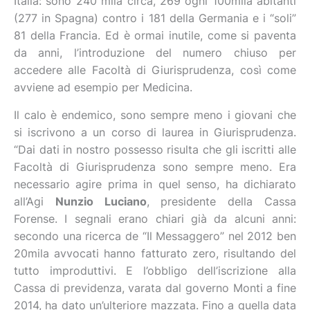
Italia: sono 240 mila circa, 269 ogni 100mila abitanti
(277 in Spagna) contro i 181 della Germania e i “soli”
81 della Francia. Ed è ormai inutile, come si paventa
da anni, l’introduzione del numero chiuso per
accedere alle Facoltà di Giurisprudenza, così come
avviene ad esempio per Medicina.
Il calo è endemico, sono sempre meno i giovani che
si iscrivono a un corso di laurea in Giurisprudenza.
“Dai dati in nostro possesso risulta che gli iscritti alle
Facoltà di Giurisprudenza sono sempre meno. Era
necessario agire prima in quel senso, ha dichiarato
all’Agi
Nunzio Luciano
, presidente della Cassa
Forense. I segnali erano chiari già da alcuni anni:
secondo una ricerca de “Il Messaggero” nel 2012 ben
20mila avvocati hanno fatturato zero, risultando del
tutto improduttivi. E l’obbligo dell’iscrizione alla
Cassa di previdenza, varata dal governo Monti a fine
2014, ha dato un’ulteriore mazzata. Fino a quella data