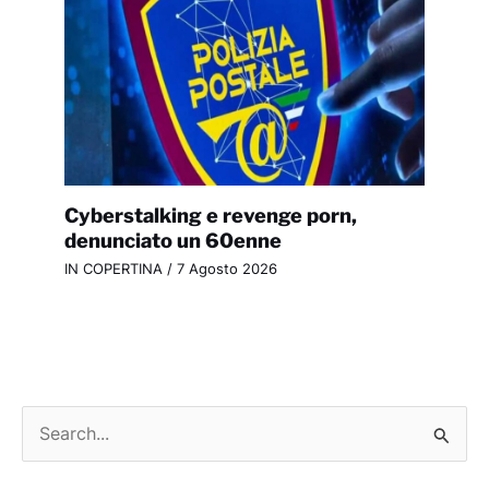
Cyberstalking e revenge porn,
denunciato un 60enne
IN COPERTINA
/
7 Agosto 2026
C
e