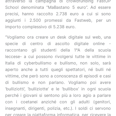
attraverso la campagna di crowdfunding FastUP
School denominata “MaBastano 5 euro”. Ad essere
precisi, hanno raccolto 2.738 euro a cui si sono
aggiunti i 2.500 promessi da Fastweb, per un
importo complessivo di 5.238 euro.
“Vogliamo ora creare un desk digitale sul web, una
specie di centro di ascolto digitale online -
raccontano gli studenti della 1°A della scuola
leccese- a cui possono rivolgersi tutte le vittime in
Italia di cyberbullismo e bullismo, non solo, sarà
aperto anche a tutti quegli spettatori, né bulli né
vittime, che però sono a conoscenza di episodi e casi
di bullismo e non parlano. Vogliamo poi avere
‘bulliziotti’, ‘bulliziotte’ e le ‘bullibox’ in ogni scuola
perché i giovani si sentono più a loro agio a parlare
con i coetanei anziché con gli adulti (genitori,
insegnanti, dirigenti, polizia, etc.). I soldi ci servono
per creare la piattaforma informatica, per ricevere la