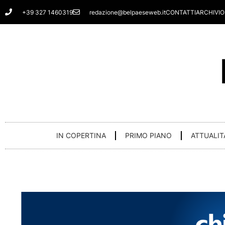
Vai
+39 327 1460319
redazione@belpaeseweb.it
CONTATTI
ARCHIVIO
al
contenuto
IN COPERTINA
PRIMO PIANO
ATTUALIT