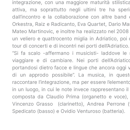
integrazione, con una maggiore maturità stilistic
attiva, ma soprattutto negli ultimi tre ha sper
dall’incontro e la collaborazione con altre band
Orkestra, Raiz e Radicanto, Eva Quartet, Dario Ma
Mateo Martinovic, e inoltre ha realizzato nel 2008 
un veliero e quattrocento miglia in Adriatico, po
tour di concerti e di incontri nei porti dell’Adriatico
“Si fa scalo -affermano i musicisti- laddove l
viaggiare e di cambiare. Nei porti dell’Adriati
portandosi dietro facce e lingue che ancora oggi 
di un approdo possibile”. La musica, in ques
raccontare l’integrazione, ma per essere l’elemento 
in un luogo, in cui le note invece rappresentano i
composta da Claudio Prima (organetto e voce), 
Vincenzo Grasso (clarinetto), Andrea Perrone 
Spedicato (basso) e Ovidio Venturoso (batteria).