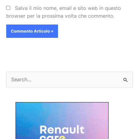
Salva il mio nome, email e sito web in questo
browser per la prossima volta che commento.
C
e
r
c
a
: