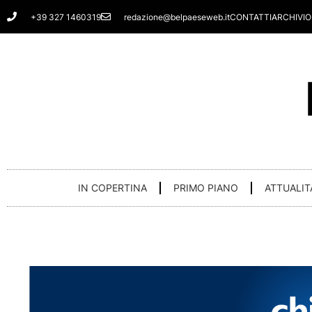
Vai
+39 327 1460319
redazione@belpaeseweb.it
CONTATTI
ARCHIVIO
al
contenuto
IN COPERTINA
PRIMO PIANO
ATTUALIT