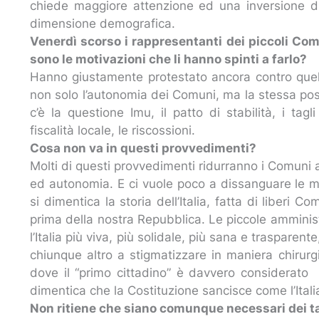
chiede maggiore attenzione ed una inversione di
dimensione demografica.
Venerdì scorso i rappresentanti dei piccoli Com
sono le motivazioni che li hanno spinti a farlo?
Hanno giustamente protestato ancora contro quelle
non solo l’autonomia dei Comuni, ma la stessa possib
c’è la questione Imu, il patto di stabilità, i tagl
fiscalità locale, le riscossioni.
Cosa non va in questi provvedimenti?
Molti di questi provvedimenti ridurranno i Comuni 
ed autonomia. E ci vuole poco a dissanguare le mun
si dimentica la storia dell’Italia, fatta di liberi Co
prima della nostra Repubblica. Le piccole amminis
l’Italia più viva, più solidale, più sana e trasparent
chiunque altro a stigmatizzare in maniera chirur
dove il “primo cittadino” è davvero considerato 
dimentica che la Costituzione sancisce come l’Itali
Non ritiene che siano comunque necessari dei ta