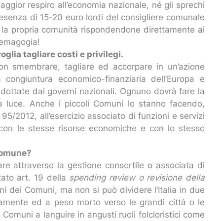
ggior respiro all’economia nazionale, né gli sprechi
presenza di 15-20 euro lordi del consigliere comunale
r la propria comunità rispondendone direttamente ai
 demagogia!
oglia tagliare costi e privilegi.
on smembrare, tagliare ed accorpare in un’azione
 congiuntura economico-finanziaria dell’Europa e
e adottate dai governi nazionali. Ognuno dovrà fare la
la luce. Anche i piccoli Comuni lo stanno facendo,
95/2012, all’esercizio associato di funzioni e servizi
 con le stesse risorse economiche e con lo stesso
 Comune?
e attraverso la gestione consortile o associata di
tato art. 19 della
spending review o revisione della
ni dei Comuni, ma non si può dividere l’Italia in due
iamente ed a peso morto verso le grandi città o le
 Comuni a languire in angusti ruoli folcloristici come