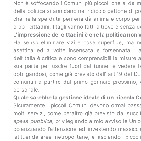
Non è soffocando i Comuni più piccoli che si dà ma
della politica si annidano nel ridicolo gettone di 
che nella sperduta periferia dà anima e corpo pe
propri cittadini. I tagli vanno fatti altrove e senza
L’impressione dei cittadini è che la politica non v
Ha senso eliminare vizi e cose superflue, ma n
asettica ed a volte insensata e forsennata. La
dell’Italia è critica e sono comprensibili le misur
sua parte per uscire fuori dal tunnel e vedere 
obbligandosi, come già previsto dall’ art.19 del DL 
comunali a partire dal primo gennaio prossimo,
personale.
Quale sarebbe la gestione ideale di un piccolo
Sicuramente i piccoli Comuni devono ormai passar
molti servizi, come peraltro già previsto dal succi
spesa pubblica
, privilegiando a mio avviso le Unio
polarizzando l’attenzione ed investendo massicc
istituende aree metropolitane, e lasciando i piccoli