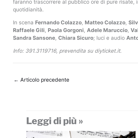
faranno trascorrere al pubblico ore di pure risate, i
quotidianità.
In scena
Fernando Colazzo
,
Matteo Colazzo
,
Sil
Raffaele Gili
,
Paola Gorgoni
,
Adele Maruccio
,
Va
Sandra Sansone
,
Chiara Sicuro
; luci e audio
Ant
Info: 391.3119716, prevendita su diyticket.it
.
←
Articolo precedente
Leggi di più »