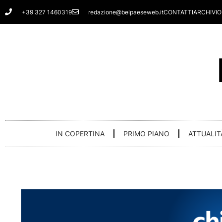
Vai
+39 327 1460319
redazione@belpaeseweb.it
CONTATTI
ARCHIVIO
al
contenuto
IN COPERTINA
PRIMO PIANO
ATTUALIT