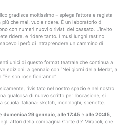
co gradisce moltissimo – spiega l’attore e regista
iù che mai, vuole ridere. È un laboratorio di
no con numeri nuovi o rivisti del passato. L’invito
ete ridere, e ridere tanto. I musi lunghi restino
sapevoli però di intraprendere un cammino di
ienti unici di questo format teatrale che continua a
e edizioni: a gennaio con “Nei giorni della Merla”, a
 “Se son rose fioriranno”.
icamente, rivisitato nel nostro spazio e nel nostro
na qualcosa di nuovo scritto per l’occasione, si
a scuola italiana: sketch, monologhi, scenette.
 e
domenica 29 gennaio
,
alle 17:45
e
alle 20:45
,
degli attori della compagnia Corte de’ Miracoli, che