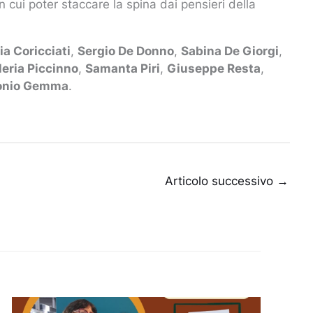
n cui poter staccare la spina dai pensieri della
via Coricciati
,
Sergio De Donno
,
Sabina De Giorgi
,
leria Piccinno
,
Samanta Piri
,
Giuseppe Resta
,
onio Gemma
.
Articolo successivo
→