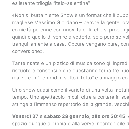
esilarante trilogia “italo-salentina”.
«Non si butta niente Show è un format che il pubbli
magliese Massimo Giordano – perché la gente, ora p
comicità perenne con nuovi talenti, che si propongo
quindi è quello di venire a vederlo, solo però se vol
tranquillamente a casa. Oppure vengano pure, con
conversione».
Tante risate e un pizzico di musica sono gli ingred
riscuotere consensi e che quest’anno torna tre nuov
marzo con “Le rondini sotto il tetto” e a maggio con
Uno show quasi come il varietà di una volta metafis
tempo. Uno spettacolo in cui, oltre a portare in sce
attinge all’immenso repertorio della grande, vecchi
Venerdì 27
e
sabato 28 gennaio
,
alle ore 20:45
,
spazio dunque all’ironia e alla verve incontenibile 