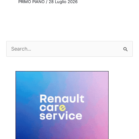
PRIMO PIANO
/
28 Luglio 2026
C
e
r
c
a
: