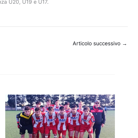
enza U20, U19 e U17.
Articolo successivo
→