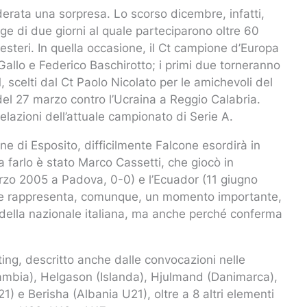
rata una sorpresa. Lo scorso dicembre, infatti,
ge di due giorni al quale parteciparono oltre 60
 esteri. In quella occasione, il Ct campione d’Europa
allo e Federico Baschirotto; i primi due torneranno
, scelti dal Ct Paolo Nicolato per le amichevoli del
el 27 marzo contro l’Ucraina a Reggio Calabria.
velazioni dell’attuale campionato di Serie A.
 di Esposito, difficilmente Falcone esordirà in
 a farlo è stato Marco Cassetti, che giocò in
arzo 2005 a Padova, 0-0) e l’Ecuador (11 giugno
ne rappresenta, comunque, un momento importante,
ia della nazionale italiana, ma anche perché conferma
.
uting, descritto anche dalle convocazioni nelle
ambia), Helgason (Islanda), Hjulmand (Danimarca),
) e Berisha (Albania U21), oltre a 8 altri elementi