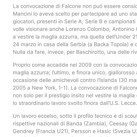
La convocazione di Falcone non può essere conside
Mancini lo aveva scelto per partecipare ad uno sta
giocatori, presenti in Serie A, Serie B e campionati
volle visionare anche Lorenzo Colombo, Antonino G
a vestire la maglia azzurra, ma quella dell’Under 21
24 marzo in casa della Serbia (a Backa Topola) e d
Nulla da fare, invece, per Baschirotto, una delle ri
Proprio come accadde nel 2009 con la convocazione
maglia azzurra; l’ultimo, e finora unico, giallorosso
occasione delle amichevoli contro l’Islanda (30 m
2005 a New York, 1-1). La convocazione di Falco
non solo per il prestigio insito nel vestire la magl
lo straordinario lavoro svolto finora dall’U.S. Lecce
Un lavoro eccelso, sotto il profilo tecnico e di sco
rispettive nazionali di Banda (Zambia), Ceesay (G
Gendrey (Francia U21), Persson e Hasic (Svezia U21