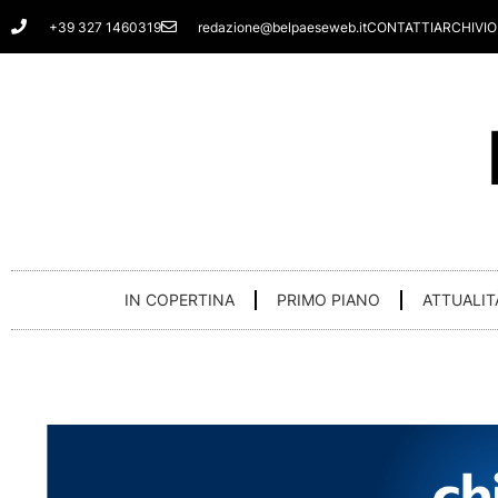
Vai
+39 327 1460319
redazione@belpaeseweb.it
CONTATTI
ARCHIVIO
al
contenuto
IN COPERTINA
PRIMO PIANO
ATTUALIT