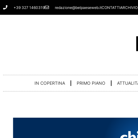
Vai
+39 327 1460319
redazione@belpaeseweb.it
CONTATTI
ARCHIVIO
al
contenuto
IN COPERTINA
PRIMO PIANO
ATTUALIT