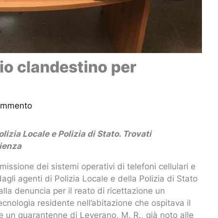
io clandestino per
commento
lizia Locale e Polizia di Stato. Trovati
ienza
ssione dei sistemi operativi di telefoni cellulari e
gli agenti di Polizia Locale e della Polizia di Stato
lla denuncia per il reato di ricettazione un
ecnologia residente nell’abitazione che ospitava il
 e un quarantenne di Leverano, M. R., già noto alle