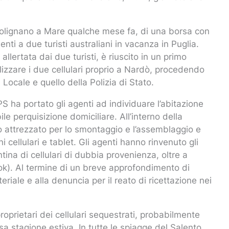
 Polignano a Mare qualche mese fa, di una borsa con
ti a due turisti australiani in vacanza in Puglia.
llertata dai due turisti, è riuscito in un primo
alizzare i due cellulari proprio a Nardò, procedendo
ocale e quello della Polizia di Stato.
S ha portato gli agenti ad individuare l’abitazione
ile perquisizione domiciliare. All’interno della
io attrezzato per lo smontaggio e l’assemblaggio e
 cellulari e tablet. Gli agenti hanno rinvenuto gli
tina di cellulari di dubbia provenienza, oltre a
ok). Al termine di un breve approfondimento di
eriale e alla denuncia per il reato di ricettazione nei
roprietari dei cellulari sequestrati, probabilmente
corsa stagione estiva. In tutte le spiagge del Salento,