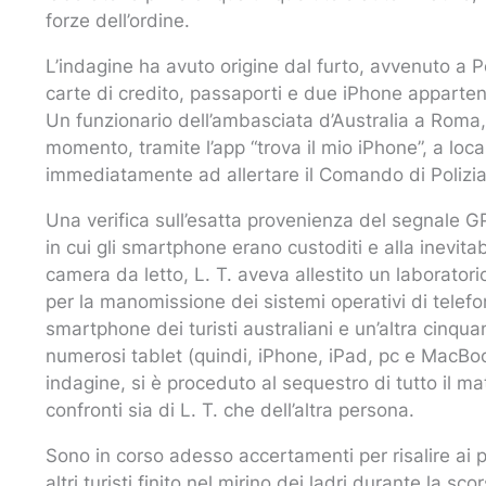
forze dell’ordine.
L’indagine ha avuto origine dal furto, avvenuto a
carte di credito, passaporti e due iPhone appartenen
Un funzionario dell’ambasciata d’Australia a Roma, a
momento, tramite l’app “trova il mio iPhone”, a loc
immediatamente ad allertare il Comando di Polizia L
Una verifica sull’esatta provenienza del segnale GP
in cui gli smartphone erano custoditi e alla inevitab
camera da letto, L. T. aveva allestito un laborator
per la manomissione dei sistemi operativi di telefoni
smartphone dei turisti australiani e un’altra cinquan
numerosi tablet (quindi, iPhone, iPad, pc e MacBo
indagine, si è proceduto al sequestro di tutto il mat
confronti sia di L. T. che dell’altra persona.
Sono in corso adesso accertamenti per risalire ai p
altri turisti finito nel mirino dei ladri durante la s