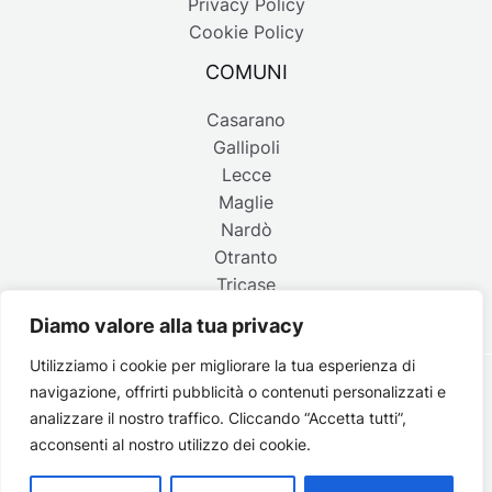
Privacy Policy
Cookie Policy
COMUNI
Casarano
Gallipoli
Lecce
Maglie
Nardò
Otranto
Tricase
Diamo valore alla tua privacy
Utilizziamo i cookie per migliorare la tua esperienza di
navigazione, offrirti pubblicità o contenuti personalizzati e
Copyright © 2026 Belpaese | Periodico d'informazione del
analizzare il nostro traffico. Cliccando “Accetta tutti”,
Salento - P.IVA 4637850753 - Testata registrata il 18 gennaio
acconsenti al nostro utilizzo dei cookie.
2002 al n. 778 del registro della Stampa del Tribunale di
Lecce | Credits:
Strategie digitali