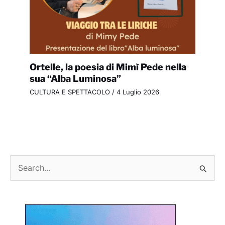
Ortelle, la poesia di Mimì Pede nella
sua “Alba Luminosa”
CULTURA E SPETTACOLO
/
4 Luglio 2026
C
e
r
c