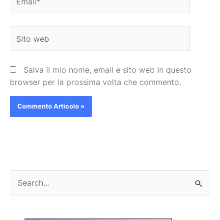
Sito
web
Salva il mio nome, email e sito web in questo
browser per la prossima volta che commento.
C
e
r