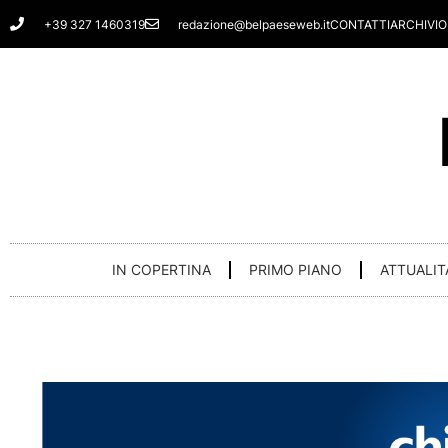
Vai
+39 327 1460319
redazione@belpaeseweb.it
CONTATTI
ARCHIVIO
al
contenuto
IN COPERTINA
PRIMO PIANO
ATTUALIT