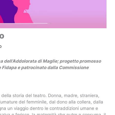
zo
o
esa dell’Addolorata di Maglie; progetto promosso
 e Fidapa e patrocinato dalla Commissione
della storia del teatro. Donna, madre, straniera,
sfumature del femminile, dal dono alla collera, dalla
segna un viaggio dentro le contraddizioni umane e
salva e ferisce, la maternità che nutre e consuma, il