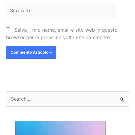
Sito
web
Salva il mio nome, email e sito web in questo
browser per la prossima volta che commento.
C
e
r
c