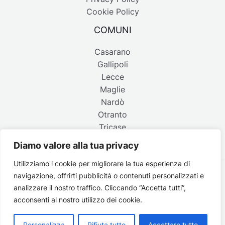
Cookie Policy
COMUNI
Casarano
Gallipoli
Lecce
Maglie
Nardò
Otranto
Tricase
Diamo valore alla tua privacy
Utilizziamo i cookie per migliorare la tua esperienza di
navigazione, offrirti pubblicità o contenuti personalizzati e
Copyright © 2026 Belpaese | Periodico d'informazione del
analizzare il nostro traffico. Cliccando “Accetta tutti”,
Salento - P.IVA 4637850753 - Testata registrata il 18 gennaio
acconsenti al nostro utilizzo dei cookie.
2002 al n. 778 del registro della Stampa del Tribunale di
Lecce | Credits:
Strategie digitali
Personalizza
Rifiuta tutto
Accettare tutto