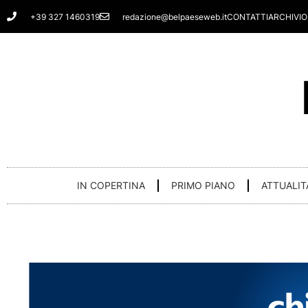
Vai
+39 327 1460319
redazione@belpaeseweb.it
CONTATTI
ARCHIVIO
al
contenuto
IN COPERTINA
PRIMO PIANO
ATTUALIT