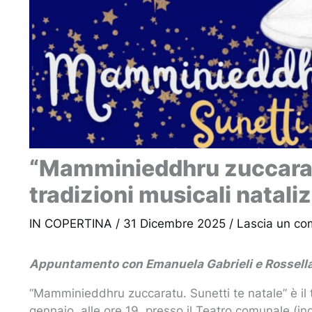
“Mamminieddhru zuccaratu
tradizioni musicali nataliz
IN COPERTINA
/
31 Dicembre 2025
/
Lascia un c
Appuntamento con Emanuela Gabrieli e Rossella 
“Mamminieddhru zuccaratu. Sunetti te natale” è il 
gennaio, alle ore 19, presso il Teatro comunale (ing