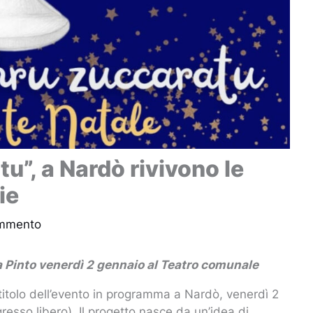
”, a Nardò rivivono le
ie
ommento
Pinto venerdì 2 gennaio al Teatro comunale
titolo dell’evento in programma a Nardò, venerdì 2
resso libero). Il progetto nasce da un’idea di