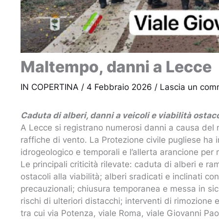
Maltempo, danni a Lecce
IN COPERTINA
/
4 Febbraio 2026
/
Lascia un com
Caduta di alberi, danni a veicoli e viabilità ostac
A Lecce si registrano numerosi danni a causa del ma
raffiche di vento. La Protezione civile pugliese ha in
idrogeologico e temporali e l’allerta arancione per 
Le principali criticità rilevate: caduta di alberi e r
ostacoli alla viabilità; alberi sradicati e inclinati
precauzionali; chiusura temporanea e messa in sic
rischi di ulteriori distacchi; interventi di rimozione 
tra cui via Potenza, viale Roma, viale Giovanni Paol