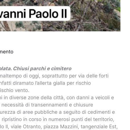
mento
olata. Chiusi parchi e cimitero
ltempo di oggi, soprattutto per via delle forti
fatti diramato l’allerta gialla per rischio
rischio vento.
ami in diverse zone della città, con danni a veicoli e
 con necessità di transennamenti e chiusure
urezza di aree pubbliche a seguito di cedimenti e
e ripristino in corso in numerosi punti del territorio,
o II, viale Otranto, piazza Mazzini, tangenziale Est,