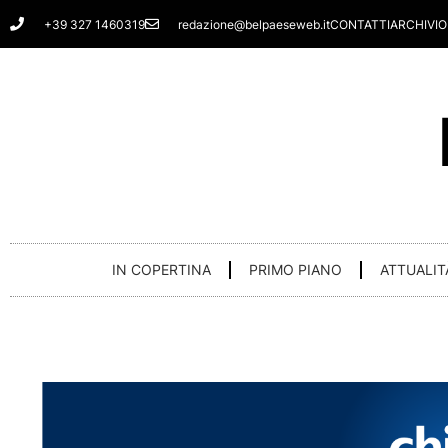
Vai
+39 327 1460319
redazione@belpaeseweb.it
CONTATTI
ARCHIVIO
al
contenuto
IN COPERTINA
PRIMO PIANO
ATTUALIT