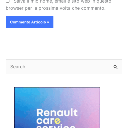
Salva il mio nome, email e sito web in questo
browser per la prossima volta che commento.
C
e
r
c
a
: