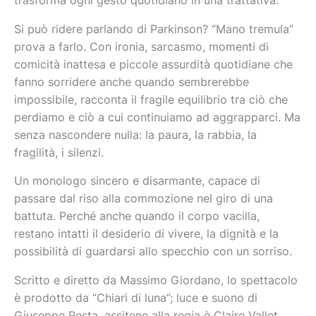
trasforma ogni gesto quotidiano in una trattativa.
Si può ridere parlando di Parkinson? “Mano tremula”
prova a farlo. Con ironia, sarcasmo, momenti di
comicità inattesa e piccole assurdità quotidiane che
fanno sorridere anche quando sembrerebbe
impossibile, racconta il fragile equilibrio tra ciò che
perdiamo e ciò a cui continuiamo ad aggrapparci. Ma
senza nascondere nulla: la paura, la rabbia, la
fragilità, i silenzi.
Un monologo sincero e disarmante, capace di
passare dal riso alla commozione nel giro di una
battuta. Perché anche quando il corpo vacilla,
restano intatti il desiderio di vivere, la dignità e la
possibilità di guardarsi allo specchio con un sorriso.
Scritto e diretto da Massimo Giordano, lo spettacolo
è prodotto da “Chiari di luna”; luce e suono di
Giuseppe Resta, assitene alla regia è Claire Vallet.