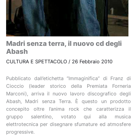
Madri senza terra, il nuovo cd degli
Abash
CULTURA E SPETTACOLO
/
26 Febbraio 2010
Pubblicato dall’etichetta “Immaginifica” di Franz di
Cioccio (leader storico della Premiata Forneria
Marconi), arriva il nuovo lavoro discografico degli
Abash, Madri senza Terra. È questo un prodotto
concepito oltre l’anima rock che caratterizza il
gruppo salentino, votato qui alla musica
elettrotecnica per disegnare sfumature ed atmosfere
progressive.