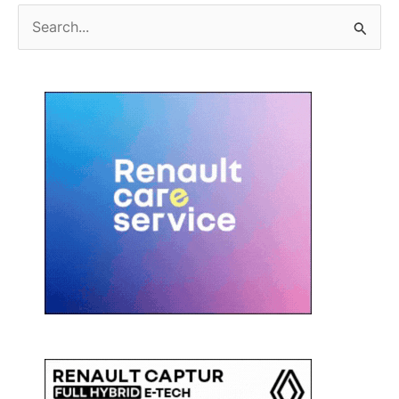
C
e
r
c
a
: