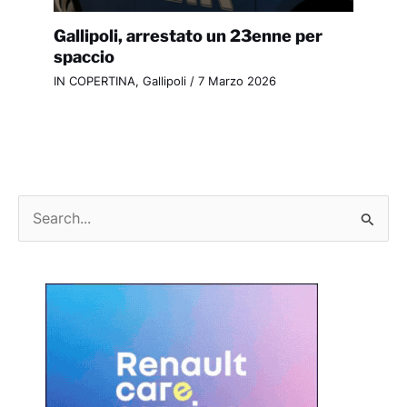
Gallipoli, arrestato un 23enne per
spaccio
IN COPERTINA
,
Gallipoli
/
7 Marzo 2026
C
e
r
c
a
: