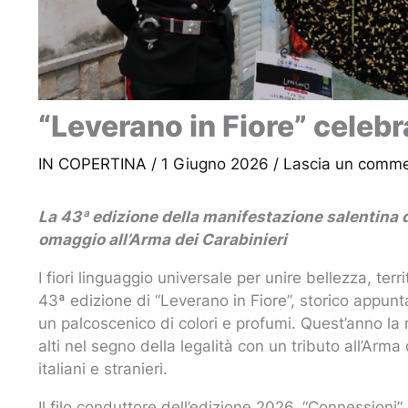
“Leverano in Fiore” celebra
IN COPERTINA
/
1 Giugno 2026
/
Lascia un comm
La 43ª edizione della manifestazione salentina d
omaggio all’Arma dei Carabinieri
I fiori linguaggio universale per unire bellezza, ter
43ª edizione di “Leverano in Fiore”, storico appunt
un palcoscenico di colori e profumi. Quest’anno la
alti nel segno della legalità con un tributo all’Arma 
italiani e stranieri.
Il filo conduttore dell’edizione 2026, “Connessioni”