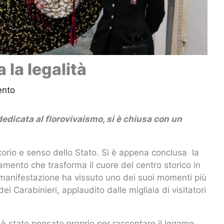
 la legalità
ento
edicata al florovivaismo, si è chiusa con un
ritorio e senso dello Stato. Si è appena conclusa la
amento che trasforma il cuore del centro storico in
 manifestazione ha vissuto uno dei suoi momenti più
dei Carabinieri, applaudito dalle migliaia di visitatori
, è stato pensato proprio per raccontare il legame