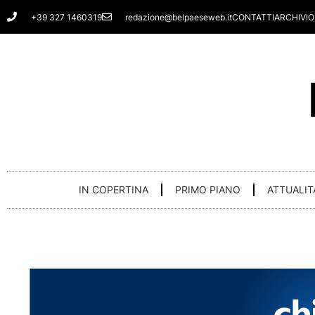
Vai
+39 327 1460319
redazione@belpaeseweb.it
CONTATTI
ARCHIVIO
al
contenuto
IN COPERTINA
PRIMO PIANO
ATTUALIT