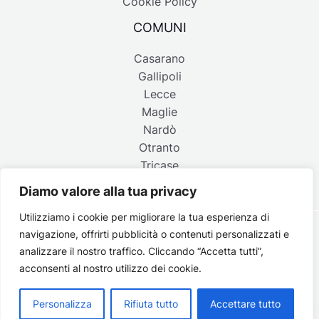
Cookie Policy
COMUNI
Casarano
Gallipoli
Lecce
Maglie
Nardò
Otranto
Tricase
Diamo valore alla tua privacy
Utilizziamo i cookie per migliorare la tua esperienza di
navigazione, offrirti pubblicità o contenuti personalizzati e
Copyright © 2026 Belpaese | Periodico d'informazione del
analizzare il nostro traffico. Cliccando “Accetta tutti”,
Salento - P.IVA 4637850753 - Testata registrata il 18 gennaio
acconsenti al nostro utilizzo dei cookie.
2002 al n. 778 del registro della Stampa del Tribunale di
Lecce | Credits:
Strategie digitali
Personalizza
Rifiuta tutto
Accettare tutto