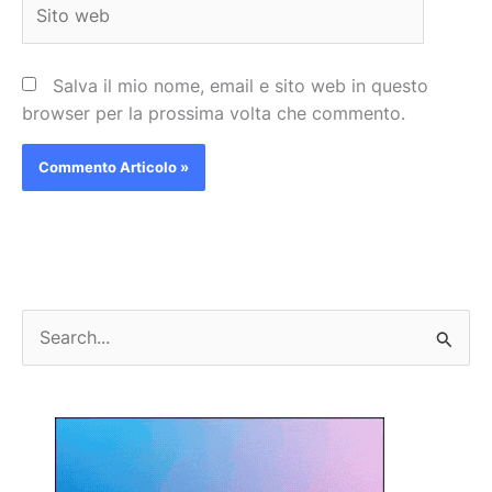
Sito
web
Salva il mio nome, email e sito web in questo
browser per la prossima volta che commento.
C
e
r
c
a