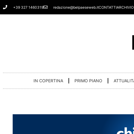
Vai
+39 327 1460319
redazione@belpaeseweb.it
CONTATTI
ARCHIVIO
al
contenuto
IN COPERTINA
PRIMO PIANO
ATTUALIT