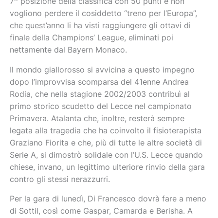
7^ posizione della classifica con 50 punti e non
vogliono perdere il cosiddetto “treno per l’Europa”,
che quest’anno li ha visti raggiungere gli ottavi di
finale della Champions’ League, eliminati poi
nettamente dal Bayern Monaco.
Il mondo giallorosso si avvicina a questo impegno
dopo l’improvvisa scomparsa del 41enne Andrea
Rodia, che nella stagione 2002/2003 contribuì al
primo storico scudetto del Lecce nel campionato
Primavera. Atalanta che, inoltre, resterà sempre
legata alla tragedia che ha coinvolto il fisioterapista
Graziano Fiorita e che, più di tutte le altre società di
Serie A, si dimostrò solidale con l’U.S. Lecce quando
chiese, invano, un legittimo ulteriore rinvio della gara
contro gli stessi nerazzurri.
Per la gara di lunedì, Di Francesco dovrà fare a meno
di Sottil, così come Gaspar, Camarda e Berisha. A