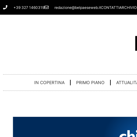
Vai
+39 327 1460319
redazione@belpaeseweb.it
CONTATTI
ARCHIVIO
al
contenuto
IN COPERTINA
PRIMO PIANO
ATTUALIT