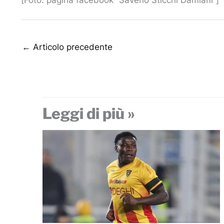
[Foto: pagina facebook “Saverio Sticchi Damiani”]
←
Articolo precedente
Leggi di più »