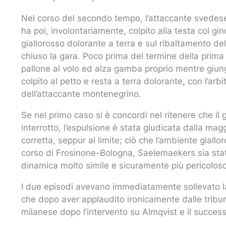
Nel corso del secondo tempo, l’attaccante svedese 
ha poi, involontariamente, colpito alla testa col gino
giallorosso dolorante a terra e sul ribaltamento de
chiuso la gara. Poco prima del termine della prima f
pallone al volo ed alza gamba proprio mentre giu
colpito al petto e resta a terra dolorante, con l’arb
dell’attaccante montenegrino.
Se nel primo caso si è concordi nel ritenere che 
interrotto, l’espulsione è stata giudicata dalla mag
corretta, seppur al limite; ciò che l’ambiente giallo
corso di Frosinone-Bologna, Saelemaekers sia sta
dinamica molto simile e sicuramente più pericoloso
I due episodi avevano immediatamente sollevato la
che dopo aver applaudito ironicamente dalle tribun
milanese dopo l’intervento su Almqvist e il succes