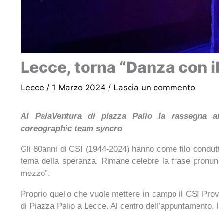
Lecce, torna “Danza con i
Lecce
/
1 Marzo 2024
/
Lascia un commento
Al PalaVentura di piazza Palio la rassegna ar
coreographic team syncro
Gli 80anni di CSI (1944-2024) hanno come filo conduttor
tema della speranza. Rimane celebre la frase pronunc
mezzo”
.
Proprio quello che vuole mettere in campo il CSI Pro
di Piazza Palio a Lecce. Al centro dell’appuntamento, 