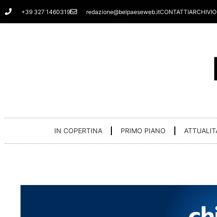
Vai
+39 327 1460319
redazione@belpaeseweb.it
CONTATTI
ARCHIVIO
al
contenuto
IN COPERTINA
PRIMO PIANO
ATTUALIT