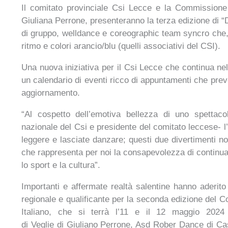
Il comitato provinciale
Csi Lecce
e la Commissione 
Giuliana Perrone, presenteranno
la terza edizione di
“
di gruppo,
welldance
e
coreographic
team
syncro
che,
ritmo e colori arancio/blu (quelli associativi del CSI).
Una nuova iniziativa per il Csi Lecce che continua ne
un calendario di eventi ricco di appuntamenti che preve
aggiornamento.
“Al cospetto dell’emotiva bellezza di uno spettac
nazionale del Csi e presidente del comitato leccese- l’in
leggere e lasciate danzare; questi due divertimenti n
che
rappresenta per noi la consapevolezza di continuar
lo sport e la cultura”.
Importanti e affermate realtà salentine hanno aderit
regionale e qualificante per la seconda edizione del 
Italiano, che si terrà l’11 e il 12 maggio 202
di
Veglie
di
Giuliano Perrone
,
Asd Rober Dance
di
Ca