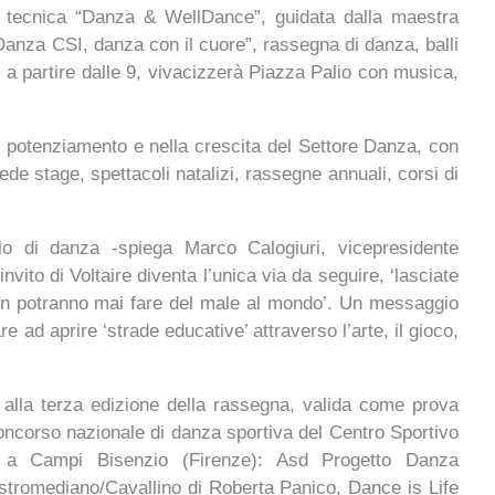
tecnica “
Danza & WellDance”
, guidata dalla maestra
Danza CSI, danza con il cuore
”, rassegna di danza, balli
 a partire dalle 9, vivacizzerà Piazza Palio con musica,
l potenziamento e nella crescita del Settore Danza, con
de stage, spettacoli natalizi, rassegne annuali, corsi di
olo di danza -spiega Marco Calogiuri, vicepresidente
vito di Voltaire diventa l’unica via da seguire, ‘l
asciate
on potranno mai fare del male al mondo’
. Un messaggio
e ad aprire ‘
strade educative’
attraverso l’arte, il gioco,
o alla terza edizione della rassegna, valida come prova
Concorso nazionale di danza sportiva del Centro Sportivo
4 a Campi Bisenzio (Firenze):
Asd Progetto Danza
stromediano/Cavallino
di
Roberta Panico
, Dance is Life