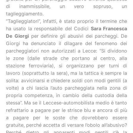
di inammissibile, un vero sopruso, un
taglieggiamento.
“Taglieggiatori”, infatti, è stato proprio il termine che
ha usato la responsabile del Codici
Sara Francesca
De Giorgi
per definire gli abusivi dei parcheggi. De
Giorgi ha denunciato il dilagare del fenomeno dei
parcheggiatori non autorizzati a Lecce: “Si dividono
le zone (dalle strade che portano al centro, alla
stazione ferroviaria), si organizzano per turni di
lavoro (soprattutto la sera), ma la tattica è sempre la
solita: avvicinarsi e chiedere soldi con modi gentili (a
volte) a chi lascia l’auto parcheggiata nella zona di
propria competenza, in cambio della custodia della
stessa”. Ma se il Leccese-automobilista medio è tanto
refrattario a pagare per le strisce blu e ancora di più
a pagare per le soste che dovrebbero essere
gratuite, perché accetta di versare l’obolo all’abusivo?
Perché dietro gli apparenti modi gentili c’è la