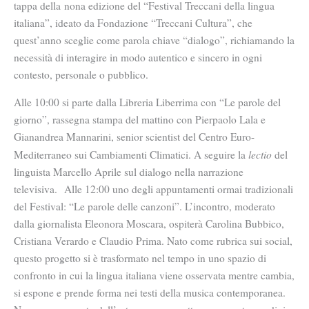
tappa della nona edizione del “Festival Treccani della lingua
italiana”, ideato da Fondazione “Treccani Cultura”, che
quest’anno sceglie come parola chiave “dialogo”, richiamando la
necessità di interagire in modo autentico e sincero in ogni
contesto, personale o pubblico.
Alle 10:00 si parte dalla Libreria Liberrima con “Le parole del
giorno”, rassegna stampa del mattino con Pierpaolo Lala e
Gianandrea Mannarini, senior scientist del Centro Euro-
lectio
Mediterraneo sui Cambiamenti Climatici. A seguire la
del
linguista Marcello Aprile sul dialogo nella narrazione
televisiva. Alle 12:00 uno degli appuntamenti ormai tradizionali
del Festival: “Le parole delle canzoni”. L’incontro, moderato
dalla giornalista Eleonora Moscara, ospiterà Carolina Bubbico,
Cristiana Verardo e Claudio Prima.
Nato come rubrica sui social,
questo progetto si è trasformato nel tempo in uno spazio di
confronto in cui la lingua italiana viene osservata mentre cambia,
si espone e prende forma nei testi della musica contemporanea.