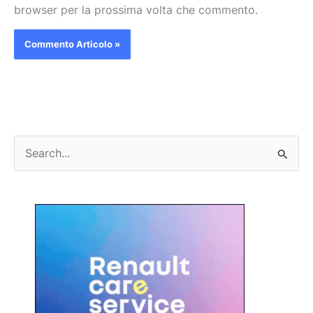
browser per la prossima volta che commento.
C
e
r
c
a
: