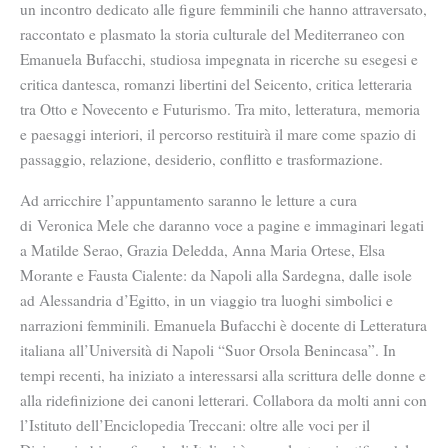
un incontro dedicato alle figure femminili che hanno attraversato,
raccontato e plasmato la storia culturale del Mediterraneo con
Emanuela Bufacchi, studiosa impegnata in ricerche su esegesi e
critica dantesca, romanzi libertini del Seicento, critica letteraria
tra Otto e Novecento e Futurismo.
Tra mito, letteratura, memoria
e paesaggi interiori, il percorso restituirà il mare come spazio di
passaggio, relazione, desiderio, conflitto e trasformazione.
Ad arricchire l’appuntamento saranno le letture a cura
d
i Veronica Mele
che daranno voce a pagine e immaginari legati
a Matilde Serao, Grazia Deledda, Anna Maria Ortese, Elsa
Morante e Fausta Cialente: da Napoli alla Sardegna, dalle isole
ad Alessandria d’Egitto, in un viaggio tra luoghi simbolici e
narrazioni femminili. Emanuela Bufacchi è docente di Letteratura
italiana all’Università di Napoli “Suor Orsola Benincasa”. In
tempi recenti, ha iniziato a interessarsi alla scrittura delle donne e
alla ridefinizione dei canoni letterari. Collabora da molti anni con
l’Istituto dell’Enciclopedia Treccani: oltre alle voci per il