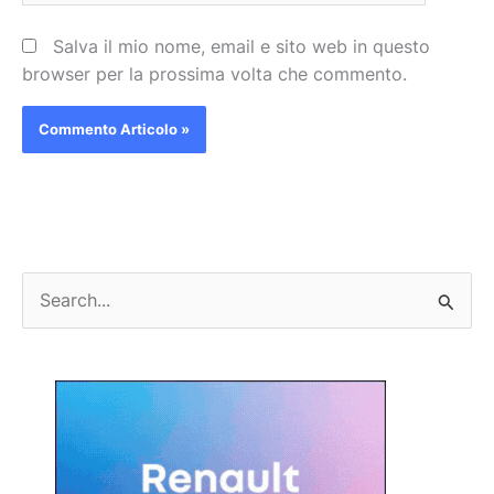
Salva il mio nome, email e sito web in questo
browser per la prossima volta che commento.
C
e
r
c
a
: