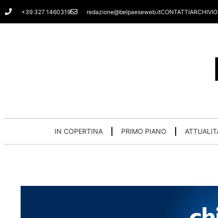
Vai
+39 327 1460319
redazione@belpaeseweb.it
CONTATTI
ARCHIVIO
al
contenuto
IN COPERTINA
PRIMO PIANO
ATTUALIT