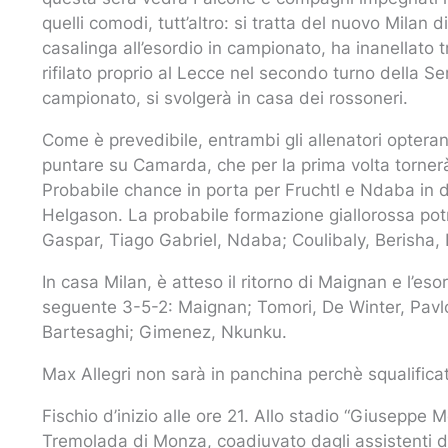
quelli comodi, tutt’altro: si tratta del nuovo Milan
casalinga all’esordio in campionato, ha inanellato tr
rifilato proprio al Lecce nel secondo turno della S
campionato, si svolgerà in casa dei rossoneri.
Come è prevedibile, entrambi gli allenatori opter
puntare su Camarda, che per la prima volta tornerà
Probabile chance in porta per Fruchtl e Ndaba in di
Helgason. La probabile formazione giallorossa pot
Gaspar, Tiago Gabriel, Ndaba; Coulibaly, Berisha,
In casa Milan, è atteso il ritorno di Maignan e l’eso
seguente 3-5-2: Maignan; Tomori, De Winter, Pavlo
Bartesaghi; Gimenez, Nkunku.
Max Allegri non sarà in panchina perchè squalifica
Fischio d’inizio alle ore 21. Allo stadio “Giuseppe M
Tremolada di Monza, coadiuvato dagli assistenti di