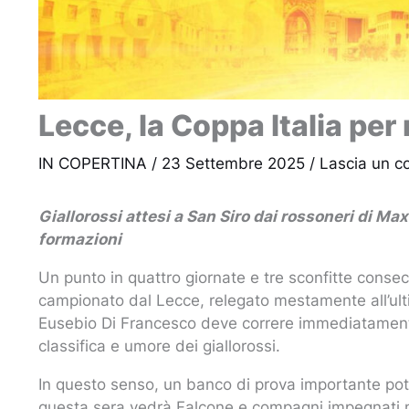
Lecce, la Coppa Italia per 
IN COPERTINA
/
23 Settembre 2025
/
Lascia un 
Giallorossi attesi a San Siro dai rossoneri di Ma
formazioni
Un punto in quattro giornate e tre sconfitte consec
campionato dal Lecce, relegato mestamente all’ulti
Eusebio Di Francesco deve correre immediatamente a
classifica e umore dei giallorossi.
In questo senso, un banco di prova importante pot
questa sera vedrà Falcone e compagni impegnati nei