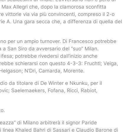
 di Max Allegri che, dopo la clamorosa sconfitta
e vittorie via via più convincenti, compreso il 2-o
erie A. Una gara secca che, a differenza di quella del
anno per un ampio turnover. Di Francesco potrebbe
 a San Siro da avversario del “suo” Milan.
fesa; potrebbe rivedersi dall’inizio anche
rebbe schierarsi con questo 4-3-3: Fruchtl; Veiga,
 Helgason; N’Dri, Camarda, Morente.
rdio da titolare di De Winter e Nkunku, per il
vic; Saelemaekers, Fofana, Ricci, Rabiot,
to.
eazza” di Milano arbitrerà il signor Paride
 linea Khaled Bahri di Sassari e Claudio Barone di