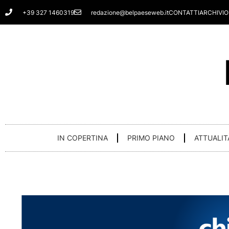
Vai
+39 327 1460319
redazione@belpaeseweb.it
CONTATTI
ARCHIVIO
al
contenuto
IN COPERTINA
PRIMO PIANO
ATTUALIT