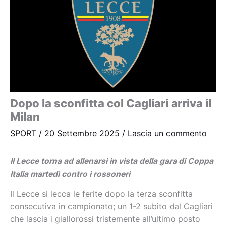
Dopo la sconfitta col Cagliari arriva il
Milan
SPORT
/
20 Settembre 2025
/
Lascia un commento
Il Lecce torna ad allenarsi in vista della gara di Coppa
Italia martedì contro i rossoneri
Il Lecce si lecca le ferite dopo la terza sconfitta
consecutiva in campionato; un 1-2 subito dal Cagliari
che lascia i giallorossi tristemente all’ultimo posto