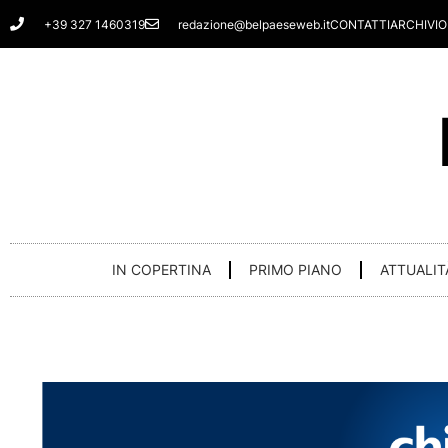
Vai
+39 327 1460319
redazione@belpaeseweb.it
CONTATTI
ARCHIVIO
al
contenuto
IN COPERTINA
PRIMO PIANO
ATTUALIT