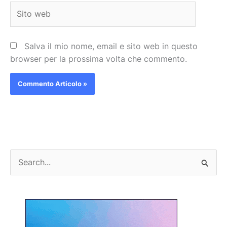
Sito
web
Salva il mio nome, email e sito web in questo
browser per la prossima volta che commento.
C
e
r
c