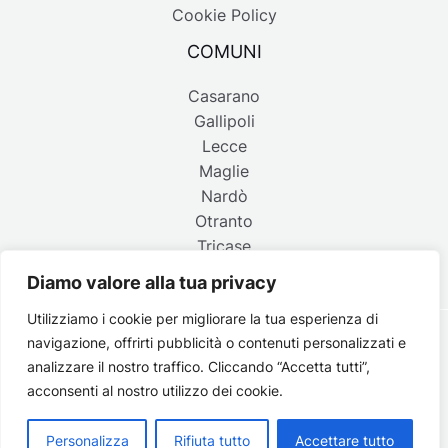
Cookie Policy
COMUNI
Casarano
Gallipoli
Lecce
Maglie
Nardò
Otranto
Tricase
Diamo valore alla tua privacy
Utilizziamo i cookie per migliorare la tua esperienza di
navigazione, offrirti pubblicità o contenuti personalizzati e
Copyright © 2026 Belpaese | Periodico d'informazione del
analizzare il nostro traffico. Cliccando “Accetta tutti”,
Salento - P.IVA 4637850753 - Testata registrata il 18 gennaio
acconsenti al nostro utilizzo dei cookie.
2002 al n. 778 del registro della Stampa del Tribunale di
Lecce | Credits:
Strategie digitali
Personalizza
Rifiuta tutto
Accettare tutto