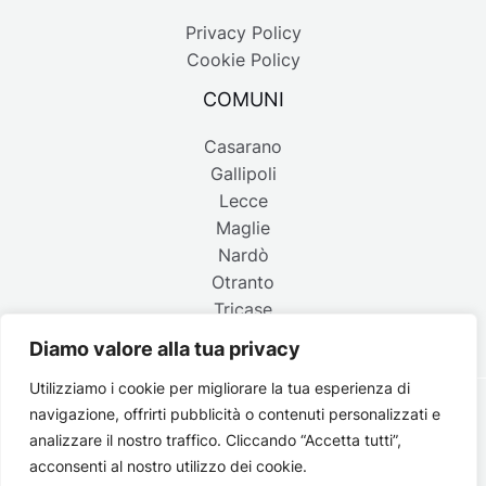
Privacy Policy
Cookie Policy
COMUNI
Casarano
Gallipoli
Lecce
Maglie
Nardò
Otranto
Tricase
Diamo valore alla tua privacy
Utilizziamo i cookie per migliorare la tua esperienza di
navigazione, offrirti pubblicità o contenuti personalizzati e
Copyright © 2026 Belpaese | Periodico d'informazione del
analizzare il nostro traffico. Cliccando “Accetta tutti”,
Salento - P.IVA 4637850753 - Testata registrata il 18 gennaio
acconsenti al nostro utilizzo dei cookie.
2002 al n. 778 del registro della Stampa del Tribunale di