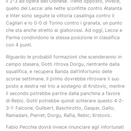
il 2-3 ad opera dell’Udinese. Trend opposto, invece,
quello del Lecce: alle nette sconfitte contro Atalanta
e Inter sono seguite la vittoria casalinga contro il
Cagliari e lo 0-0 di Torino contro i granata, un punto
che sta anche stretto ai giallorossi. Ad oggi, Lecce e
Parma condividono la stessa posizione in classifica
con 4 punti.
Riguardo le probabili formazioni che scenderanno in
campo stasera, Gotti ritrova Dorgu, rientrante dalla
squalifica, e recupera Banda dall’infortunio delle
scorse settimane. Il primo dovrebbe ritrovare il suo
posto a destra nel trio a sostegno di Krstovic, mentre
il secondo potrebbe partire dalla panchina a favore
di Rebic. Gotti potrebbe quindi schierare questo 4-2-
3-1: Falcone; Guilbert, Baschirotto, Gaspar, Gallo;
Ramadani, Pierret; Dorgu, Rafia, Rebic; Krstovic.
Fabio Pecchia dovrà invece rinunciare agli infortunati