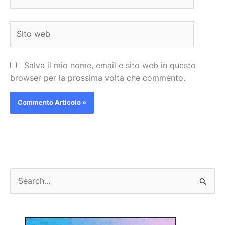
Sito
web
Salva il mio nome, email e sito web in questo
browser per la prossima volta che commento.
C
e
r