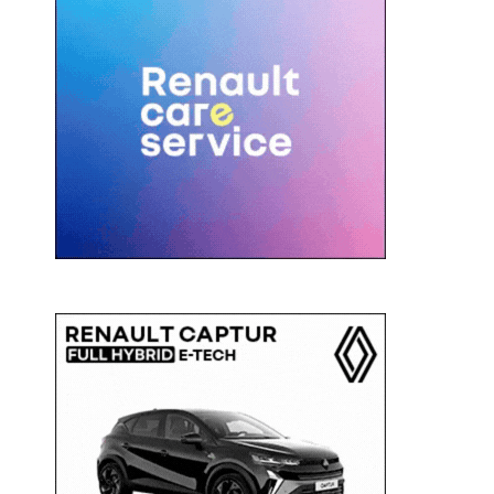
c
a
: