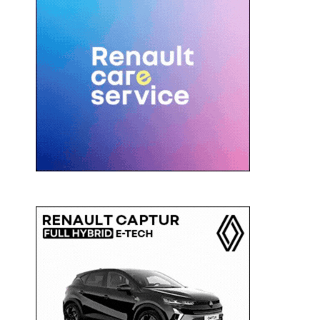
c
a
: