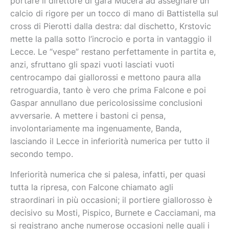
portare il direttore di gara Mucera ad assegnare un
calcio di rigore per un tocco di mano di Battistella sul
cross di Pierotti dalla destra: dal dischetto, Krstovic
mette la palla sotto l’incrocio e porta in vantaggio il
Lecce. Le “vespe” restano perfettamente in partita e,
anzi, sfruttano gli spazi vuoti lasciati vuoti
centrocampo dai giallorossi e mettono paura alla
retroguardia, tanto è vero che prima Falcone e poi
Gaspar annullano due pericolosissime conclusioni
avversarie. A mettere i bastoni ci pensa,
involontariamente ma ingenuamente, Banda,
lasciando il Lecce in inferiorità numerica per tutto il
secondo tempo.
Inferiorità numerica che si palesa, infatti, per quasi
tutta la ripresa, con Falcone chiamato agli
straordinari in più occasioni; il portiere giallorosso è
decisivo su Mosti, Pispico, Burnete e Cacciamani, ma
si registrano anche numerose occasioni nelle quali i