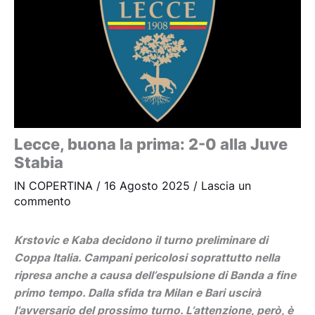
Lecce, buona la prima: 2-0 alla Juve
Stabia
IN COPERTINA
/
16 Agosto 2025
/
Lascia un
commento
Krstovic e Kaba decidono il turno preliminare di
Coppa Italia. Campani pericolosi soprattutto nella
ripresa anche a causa dell’espulsione di Banda a fine
primo tempo. Dalla sfida tra Milan e Bari uscirà
l’avversario del prossimo turno. L’attenzione, però, è