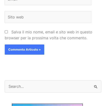
Sito
web
Salva il mio nome, email e sito web in questo
browser per la prossima volta che commento.
C
e
r