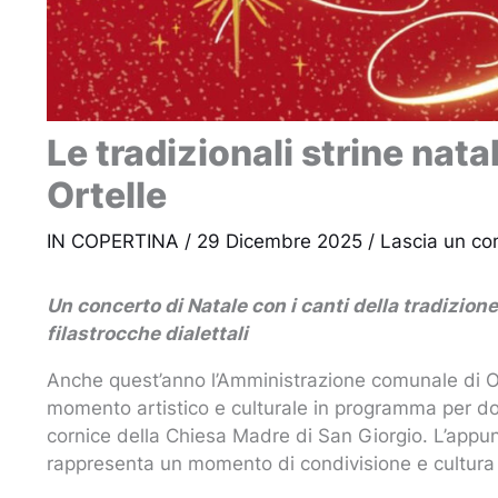
Le tradizionali strine nata
Ortelle
IN COPERTINA
/
29 Dicembre 2025
/
Lascia un c
Un concerto di Natale con i canti della tradizione
filastrocche dialettali
Anche quest’anno l’Amministrazione comunale di Ort
momento artistico e culturale in programma per d
cornice della Chiesa Madre di San Giorgio. L’appun
rappresenta un momento di condivisione e cultura