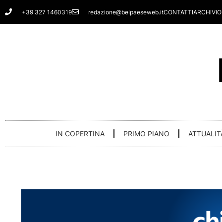
Vai
+39 327 1460319
redazione@belpaeseweb.it
CONTATTI
ARCHIVIO
al
contenuto
IN COPERTINA
PRIMO PIANO
ATTUALIT