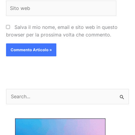
Sito
web
Salva il mio nome, email e sito web in questo
browser per la prossima volta che commento.
C
e
r
c