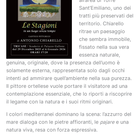
all’area di Torre
Sant’Emiliano, uno dei
tratti più preservati del
territorio. Chiarello
ritrae un paesaggio
che sembra immobile,
fissato nella sua vera
essenza naturale,
genuina, originale, dove la presenza dell’uomo è
solamente esterna, rappresentata solo dagli occhi
intenti ad ammirare quell’ambiente nella sua purezza.
Il pittore ortellese vuole portare il visitatore ad una
contemplazione essenziale, che lo riporti a riscoprire
il legame con la natura e i suoi ritmi originari.
I colori mediterranei dominano la scena: l’azzurro del
mare dialoga con le pietre affioranti, le
pajare
e una
natura viva, resa con forza espressiva.