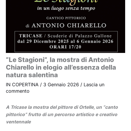
“Le Stagioni”, la mostra di Antonio
Chiarello in elogio all’essenza della
natura salentina
IN COPERTINA
/
3 Gennaio 2026
/
Lascia un
commento
A Tricase la mostra del pittore di Ortelle, un “canto
pittorico” frutto di un percorso artistico e creativo
ventennale