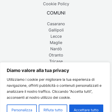
Cookie Policy
COMUNI
Casarano
Gallipoli
Lecce
Maglie
Nardò
Otranto
Tricase
Diamo valore alla tua privacy
Utilizziamo i cookie per migliorare la tua esperienza di
navigazione, offrirti pubblicità o contenuti personalizzati e
Copyright © 2026 Belpaese | Periodico d'informazione del
analizzare il nostro traffico. Cliccando “Accetta tutti”,
Salento - P.IVA 4637850753 - Testata registrata il 18 gennaio
acconsenti al nostro utilizzo dei cookie.
2002 al n. 778 del registro della Stampa del Tribunale di
Lecce | Credits:
Strategie digitali
Personalizza
Rifiuta tutto
Accettare tutto