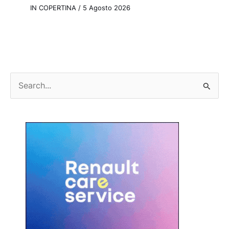
IN COPERTINA
/
5 Agosto 2026
C
e
r
c
a
: